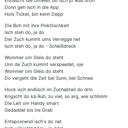
Entlascht die Umwelt do isch jo was droh
Donn geh isch in die App
Hols Ticket, bin kenn Depp
Die Boh mit ihre Pinktlischkeit
Isch steh do, ja do
Der Zuch kummt ums Verregge net
Isch steh do, ja do - Scheißdreck
Wommer om Gleis do steht
Unn de Zuch kummt verspeedet, oje
Wommer om Gleis do steht
Do vergeht die Zeit bei Sunn, bei Schnee
Hock isch endlisch im Zuchabteil do drin
Krigscht do kä Ruh, zu viel, so arg, wie schlimm
Die Leit om Handy smart
Gedaddel bis ins Grab
Entsponnend isch's do net