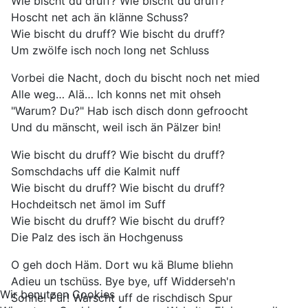
Wie bischt du druff? Wie bischt du druff?
Hoscht net ach än klänne Schuss?
Wie bischt du druff? Wie bischt du druff?
Um zwölfe isch noch long net Schluss
Vorbei die Nacht, doch du bischt noch net mied
Alle weg… Alä… Ich konns net mit ohseh
"Warum? Du?" Hab isch disch donn gefroocht
Und du mänscht, weil isch än Pälzer bin!
Wie bischt du druff? Wie bischt du druff?
Somschdachs uff die Kalmit nuff
Wie bischt du druff? Wie bischt du druff?
Hochdeitsch net ämol im Suff
Wie bischt du druff? Wie bischt du druff?
Die Palz des isch än Hochgenuss
O geh doch Häm. Dort wu kä Blume bliehn
Adieu un tschüss. Bye bye, uff Widderseh'n
Wir benutzen Cookies
Sonne! Pur! Warscht uff de rischdisch Spur