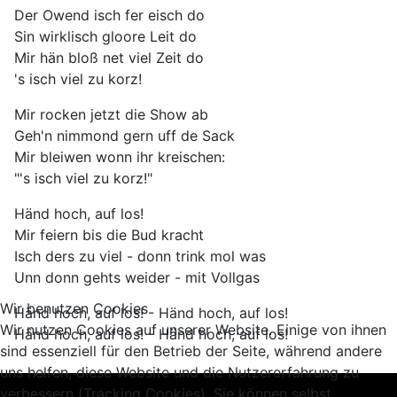
Der Owend isch fer eisch do
Sin wirklisch gloore Leit do
Mir hän bloß net viel Zeit do
's isch viel zu korz!
Mir rocken jetzt die Show ab
Geh'n nimmond gern uff de Sack
Mir bleiwen wonn ihr kreischen:
"'s isch viel zu korz!"
Händ hoch, auf los!
Mir feiern bis die Bud kracht
Isch ders zu viel - donn trink mol was
Unn donn gehts weider - mit Vollgas
Wir benutzen Cookies
Händ hoch, auf los! - Händ hoch, auf los!
Wir nutzen Cookies auf unserer Website. Einige von ihnen
Händ hoch, auf los! - Händ hoch, auf los!
sind essenziell für den Betrieb der Seite, während andere
uns helfen, diese Website und die Nutzererfahrung zu
verbessern (Tracking Cookies). Sie können selbst