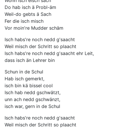
Wonn isch eisch sach
Do hab isch ä Probl-äm
Weil-do gebts ä Sach
Fer die isch misch
Vor moin're Mudder schäm
Isch habs're noch nedd g'saacht
Weil misch der Schritt so plaacht
Isch habs're noch nedd g'saacht ehr Leit,
dass isch än Lehrer bin
Schun in de Schul
Hab isch gemerkt,
isch bin kä bissel cool
Isch hab nedd gschwätzt,
unn ach nedd gschwänzt,
isch war, gern in de Schul
Isch habs're noch nedd g'saacht
Weil misch der Schritt so plaacht