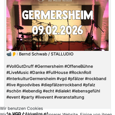
📹👂: Bernd Schwab / STALLUDIO
#VollGutDruff #Germersheim #OffeneBühne
#LiveMusic #Danke #FullHouse #RocknRoll
#InterkulturGermersheim #vgd #pfälzer #rockband
#live #goodvibes #diepfälzerrockband #pfalz
#schön #lebendig #echt #dialekt #lebensgefühl
#event #party #livevent #veranstaltung
Wir benutzen Cookies
↪ VGD /
Aktuelles
↩
Wir nutzen Cookies auf unserer Website. Einige von ihnen