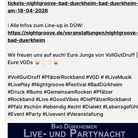
tickets-nightgroove-bad-duerkheim-bad-duerkheim
am-18-04-2026
ℹ️ Alle Infos zum Line-up in DÜW:
https://nightgroove.de/veranstaltungen/nightgroove
bad-duerkheim
Wir freuen uns auf euch! Eure Jungs von VollGutDruff |
Eure VGDs 🥃🥛🥛🥃
#VollGutDruff #PfälzerRockband #VGD # #LiveMusik
#LivePlay #Nightgroove #Festival #BadDürkheim
#Druck #Bums #GemeinsamRocken #Pfälzer
#Rockband #Live #GoodVibes #DiePfälzerRockband
#Pfalz #schön #lebendig #echt #Dialekt #Lebensgefüh
#Event #Party #Livevent #Veranstaltung