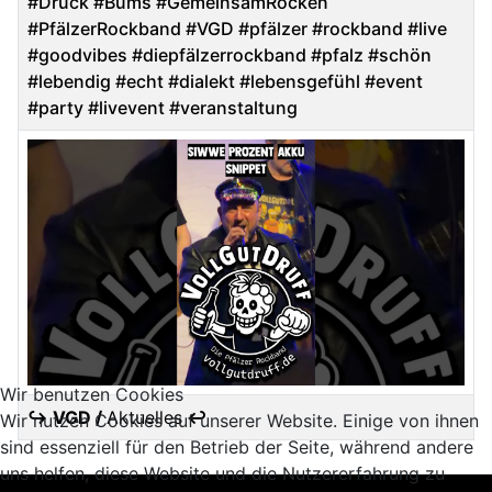
#Druck #Bums #GemeinsamRocken
#PfälzerRockband #VGD #pfälzer #rockband #live
#goodvibes #diepfälzerrockband #pfalz #schön
#lebendig #echt #dialekt #lebensgefühl #event
#party #livevent #veranstaltung
Wir benutzen Cookies
↪ VGD /
Aktuelles
↩
Wir nutzen Cookies auf unserer Website. Einige von ihnen
sind essenziell für den Betrieb der Seite, während andere
Articles
uns helfen, diese Website und die Nutzererfahrung zu