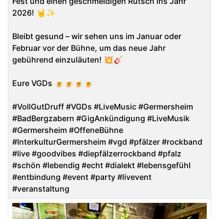
Fest und einen geschmeidigen Rutsch ins Jahr
2026! 🤘✨
Bleibt gesund – wir sehen uns im Januar oder
Februar vor der Bühne, um das neue Jahr
gebührend einzuläuten! 💥🎸
Eure VGDs 🍺🍺🍺🍺
#VollGutDruff #VGDs #LiveMusic #Germersheim
#BadBergzabern #GigAnkündigung #LiveMusik
#Germersheim #OffeneBühne
#InterkulturGermersheim #vgd #pfälzer #rockband
#live #goodvibes #diepfälzerrockband #pfalz
#schön #lebendig #echt #dialekt #lebensgefühl
#entbindung #event #party #livevent
#veranstaltung